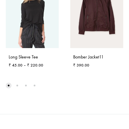
Long Sleeve Tee
Bomber Jacket11
₹
45.00
–
₹
220.00
₹
390.00
ADD
ADD
TO
TO
WISHLIST
WISH