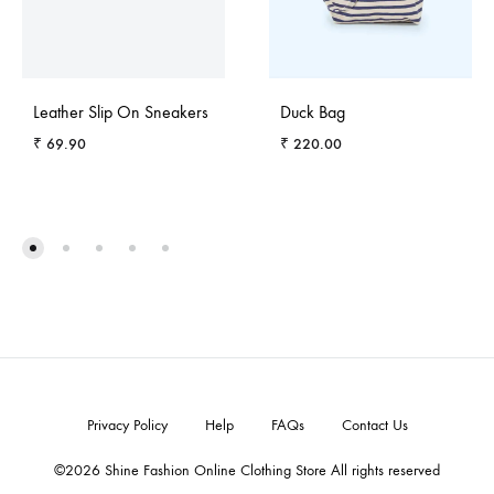
Leather Slip On Sneakers
Duck Bag
₹
69.90
₹
220.00
ADD
ADD
TO
TO
WISHLIST
WISH
Privacy Policy
Help
FAQs
Contact Us
©2026 Shine Fashion Online Clothing Store All rights reserved