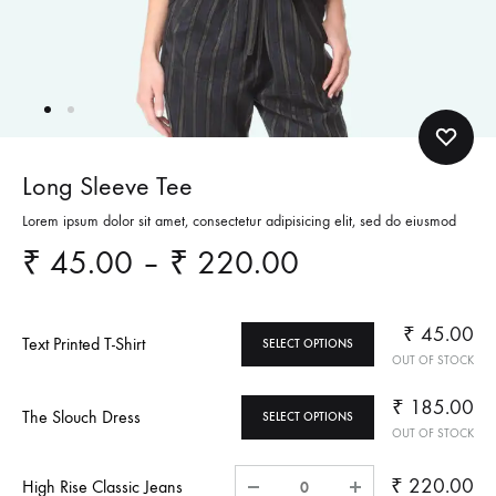
Long Sleeve Tee
Lorem ipsum dolor sit amet, consectetur adipisicing elit, sed do eiusmod
₹
45.00
–
₹
220.00
₹
45.00
Text Printed T-Shirt
SELECT OPTIONS
OUT OF STOCK
₹
185.00
The Slouch Dress
SELECT OPTIONS
OUT OF STOCK
Quantity
₹
220.00
High Rise Classic Jeans